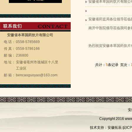
安徽省本草国药饮片有限公
安徽省药监局各位领导莅临
南开中医院领导莅临我司参
安徽省本草国药饮片有限公司
电 话：
0558-5785669
热烈祝贺安徽本草国药饮片
传 真：
0558-5786166
邮 编：
236800
地 址：
安徽省亳州市谯城区十八里
共计：
5
条记录 页次：
工业区
邮 箱：
bencaoguoyao@163.com
安
Copyright 2016
www
技术支持：
安徽拓辰
皖ICP